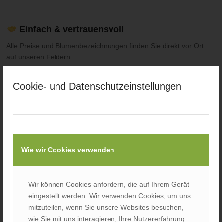
Einfach & vertrauensvoll
Alle Preise und Blumenbezeichnungen finden Sie direkt vor Ort
auf unseren Feldern.
Die Bezahlung erfolgt unkompliziert auf Vertrauensbasis – wie es
bei uns auf dem Land Tradition hat.
Cookie- und Datenschutzeinstellungen
Frische Sträuße im Hofladen
Während der Hofladenzeiten erhalten Sie zusätzlich fertig
gebundene Sträuße – groß oder klein – frisch zusammengestellt
Wie wir Cookies verwenden
aus unseren Blumenfeldern.
Wir können Cookies anfordern, die auf Ihrem Gerät
eingestellt werden. Wir verwenden Cookies, um uns
mitzuteilen, wenn Sie unsere Websites besuchen,
wie Sie mit uns interagieren, Ihre Nutzererfahrung